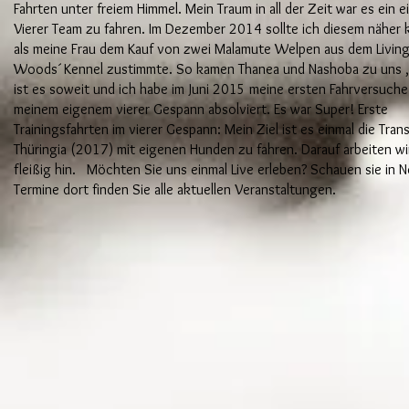
Fahrten unter freiem Himmel. Mein Traum in all der Zeit war es ein 
Vierer Team zu fahren. Im Dezember 2014 sollte ich diesem näher
als meine Frau dem Kauf von zwei Malamute Welpen aus dem Living
Woods´ Kennel zustimmte. So kamen Thanea und Nashoba zu uns ,
ist es soweit und ich habe im Juni 2015 meine ersten Fahrversuche
meinem eigenem vierer Gespann absolviert. Es war Super! Erste
Trainingsfahrten im vierer Gespann: Mein Ziel ist es einmal die Tran
Thüringia (2017) mit eigenen Hunden zu fahren. Darauf arbeiten wi
fleißig hin. Möchten Sie uns einmal Live erleben? Schauen sie in 
Termine dort finden Sie alle aktuellen Veranstaltungen.