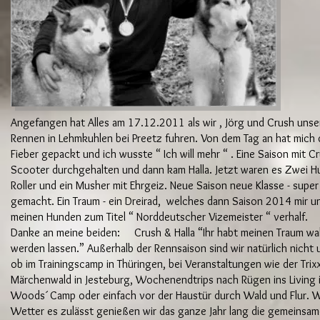
Angefangen hat Alles am 17.12.2011 als wir , Jörg und Crush unse
Rennen in Lehmkuhlen bei Preetz fuhren. Von dem Tag an hat mich 
Fieber gepackt und ich wusste “ Ich will mehr “ . Eine Saison mit 
Scooter durchgehalten und dann kam Halla. Jetzt waren es Zwei H
Roller und ein Musher mit Ehrgeiz. Neue Saison neue Klasse - super
gemacht. Ein Traum - ein Dreirad, welches dann Saison 2014 mir u
meinen Hunden zum Titel “ Norddeutscher Vizemeister “ verhalf.
Danke an meine beiden: Crush & Halla “Ihr habt meinen Traum wa
werden lassen.” Außerhalb der Rennsaison sind wir natürlich nicht 
ob im Trainingscamp in Thüringen, bei Veranstaltungen wie der Trix
Märchenwald in Jesteburg, Wochenendtrips nach Rügen ins Living 
Woods´ Camp oder einfach vor der Haustür durch Wald und Flur. 
Wetter es zulässt genießen wir das ganze Jahr lang die gemeinsa